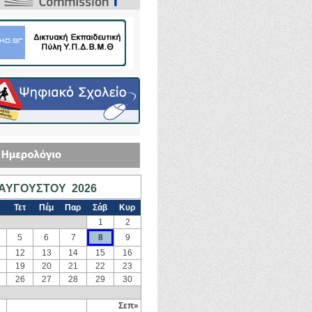
ΑΥΓΟΎΣΤΟΥ 2026
Τετ
Πέμ
Παρ
Σάβ
Κυρ
1
2
5
6
7
8
9
12
13
14
15
16
19
20
21
22
23
26
27
28
29
30
Σεπ»