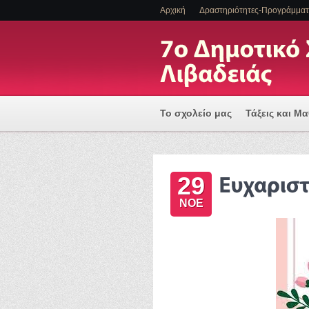
Αρχική
Δραστηριότητες-Προγράμμα
Το σχολείο μας
Τάξεις και Μ
Πρόγραμμα Εισαγωγής Η/Υ για
29
ΕΝΤΑΞΗ ΜΑΘΗΤΩΝ ΜΕ ΑΝΑΠΗΡΙ
ΝΟΕ