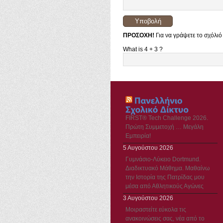
ΠΡΟΣΟΧΗ!
Για να γράψετε το σχόλιό
What is 4 + 3 ?
FIRST® Tech Challenge 2026.
Πρώτη Συμμετοχή … Μεγάλη
Εμπειρία!
5 Αυγούστου 2026
Γυμνάσιο-Λύκειο Dortmund.
Διαδικτυακό Μάθημα. Μαθαίνω
την Ιστορία της Πατρίδας μου
μέσα από Αθλητικούς Αγώνες
3 Αυγούστου 2026
Μοιραστείτε εύκολα τις
ανακοινώσεις σας, νέα από το