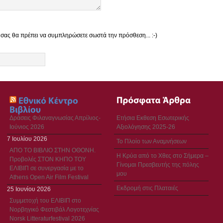
 σας θα πρέπει να συμπληρώσετε σωστά την πρόσθεση... :-)
Δράσεις Φιλαναγνωσίας Απρίλιος-
Ετήσια Εκθεση Εσωτερικής
Ιούνιος 2026
Αξιολόγησης 2025-26
7 Ιουλίου 2026
Το Πλοίο των Αναμνήσεων
ΑΠΟ ΤΟ ΒΙΒΛΙΟ ΣΤΗΝ ΟΘΟΝΗ.
Η Κρύα από το Χθες στο Σήμερα –
Προβολές ΣΤΟΝ ΚΗΠΟ ΤΟΥ
Γίνομαι Πρεσβευτής της πόλης
ΕΛΙΒΙΠ σε συνεργασία με το
μου
Athens Open Air Film Festival
Εκδρομή στις Πλαταιές
25 Ιουνίου 2026
Συμμετοχή του ΕΛΙΒΙΠ στο
Νορβηγικό Φεστιβάλ Λογοτεχνίας
Norsk Litteraturfestival 2026