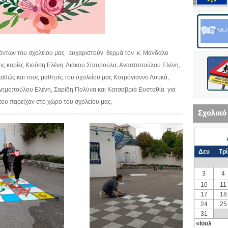
κόντων του σχολείου μας ευχαριστούν θερμά τον κ. Μάνδαλο
 τις κυρίες Κιούση Ελένη Λιάκου Σταυρούλα, Αναστοπούλου Ελένη,
αθώς και τους μαθητές του σχολείου μας Κοτρόγιαννο Λουκά,
Δημοπούλου Ελένη, Σαρίδη Πολύνα και Κατσαβριά Ευσταθία για
ου παρείχαν στο χώρο του σχολείου μας.
Δευ
Τρί
3
4
10
11
17
18
24
25
31
«Ιουλ