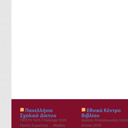
FIRST® Tech Challenge 2026.
Δράσεις Φιλαναγνωσίας Απρίλ
Πρώτη Συμμετοχή … Μεγάλη
Ιούνιος 2026