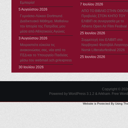
Εμπειρία!
7 Ιουλίου 2026
5 Αυγούστου 2026
ΑΠΟ ΤΟ ΒΙΒΛΙΟ ΣΤΗΝ ΟΘΟΝ
Γυμνάσιο-Λύκειο Dortmund.
Προβολές ΣΤΟΝ ΚΗΠΟ ΤΟΥ
Διαδικτυακό Μάθημα. Μαθαίνω
ΕΛΙΒΙΠ σε συνεργασία με το
την Ιστορία της Πατρίδας μου
Athens Open Air Film Festival
μέσα από Αθλητικούς Αγώνες
25 Ιουνίου 2026
3 Αυγούστου 2026
Συμμετοχή του ΕΛΙΒΙΠ στο
Μοιραστείτε εύκολα τις
Νορβηγικό Φεστιβάλ Λογοτεχν
ανακοινώσεις σας, νέα από το
Norsk Litteraturfestival 2026
ΠΣΔ και το Υπουργείο Παιδείας
25 Ιουνίου 2026
μέσω του webmail.sch.gr/express
30 Ιουλίου 2026
Copyright © 20
Powered by WordPress 3.1.2 & Arkham.
Free Wor
Website is Protected By Using Th