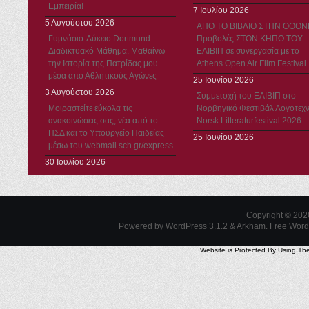
Εμπειρία!
7 Ιουλίου 2026
5 Αυγούστου 2026
ΑΠΟ ΤΟ ΒΙΒΛΙΟ ΣΤΗΝ ΟΘΟΝ
Γυμνάσιο-Λύκειο Dortmund.
Προβολές ΣΤΟΝ ΚΗΠΟ ΤΟΥ
Διαδικτυακό Μάθημα. Μαθαίνω
ΕΛΙΒΙΠ σε συνεργασία με το
την Ιστορία της Πατρίδας μου
Athens Open Air Film Festival
μέσα από Αθλητικούς Αγώνες
25 Ιουνίου 2026
3 Αυγούστου 2026
Συμμετοχή του ΕΛΙΒΙΠ στο
Μοιραστείτε εύκολα τις
Νορβηγικό Φεστιβάλ Λογοτεχν
ανακοινώσεις σας, νέα από το
Norsk Litteraturfestival 2026
ΠΣΔ και το Υπουργείο Παιδείας
25 Ιουνίου 2026
μέσω του webmail.sch.gr/express
30 Ιουλίου 2026
Copyright © 20
Powered by WordPress 3.1.2 & Arkham.
Free Wor
Website is Protected By Using Th