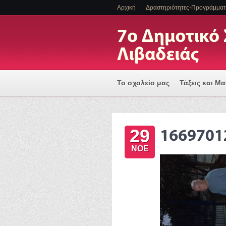
Αρχική
Δραστηριότητες-Προγράμμα
Το σχολείο μας
Τάξεις και Μ
Πρόγραμμα Εισαγωγής Η/Υ για
29
ΕΝΤΑΞΗ ΜΑΘΗΤΩΝ ΜΕ ΑΝΑΠΗΡΙ
ΝΟΕ