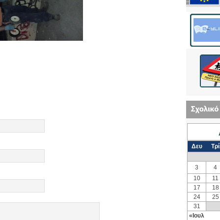
Δευ
Τρί
3
4
10
11
17
18
24
25
31
«Ιουλ