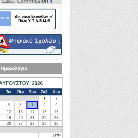
ΑΥΓΟΎΣΤΟΥ 2026
Τετ
Πέμ
Παρ
Σάβ
Κυρ
1
2
5
6
7
8
9
12
13
14
15
16
19
20
21
22
23
26
27
28
29
30
Σεπ»