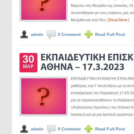
Μαρτίου στη Μούρθια της Ισπανίας. Οι 
συναντήθηκαν με τους εταίρους μας από
Μούρθια και από δύο
[ Read More ]
admin
0 Comment
Read Full Post
30
ΜΑΡ
ΕΚΠΑΙΔΕΥΤΙΚΗ ΕΠΙΣΚΕΨΗ ΣΤΗΝ ΑΘΗΝΑ
μαθήτριες των Γ και Δ τάξεων με τη συ
επισκέφτηκαν την Παρασκευή 17-03-2
για να παρακολουθήσουν τη διαδραστ
«Ροβινσώνας Κρούσος» του Ντάνιελ Ν
διασκευή και με μια ζωντανή ορχήστρα 
admin
0 Comment
Read Full Post