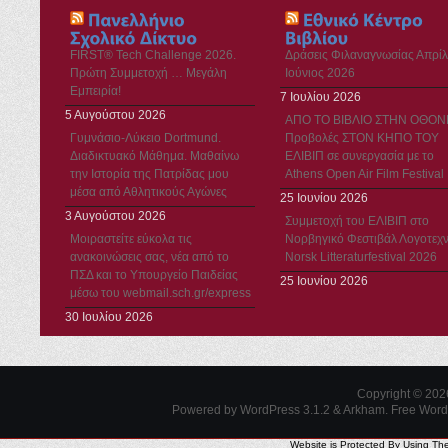
FIRST® Tech Challenge 2026.
Δράσεις Φιλαναγνωσίας Απρίλ
Πρώτη Συμμετοχή … Μεγάλη
Ιούνιος 2026
Εμπειρία!
7 Ιουλίου 2026
5 Αυγούστου 2026
ΑΠΟ ΤΟ ΒΙΒΛΙΟ ΣΤΗΝ ΟΘΟΝ
Γυμνάσιο-Λύκειο Dortmund.
Προβολές ΣΤΟΝ ΚΗΠΟ ΤΟΥ
Διαδικτυακό Μάθημα. Μαθαίνω
ΕΛΙΒΙΠ σε συνεργασία με το
την Ιστορία της Πατρίδας μου
Athens Open Air Film Festival
μέσα από Αθλητικούς Αγώνες
25 Ιουνίου 2026
3 Αυγούστου 2026
Συμμετοχή του ΕΛΙΒΙΠ στο
Μοιραστείτε εύκολα τις
Νορβηγικό Φεστιβάλ Λογοτεχν
ανακοινώσεις σας, νέα από το
Norsk Litteraturfestival 2026
ΠΣΔ και το Υπουργείο Παιδείας
25 Ιουνίου 2026
μέσω του webmail.sch.gr/express
30 Ιουλίου 2026
Copyright © 20
Powered by WordPress 3.1.2 & Arkham.
Free Wor
Website is Protected By Using Th