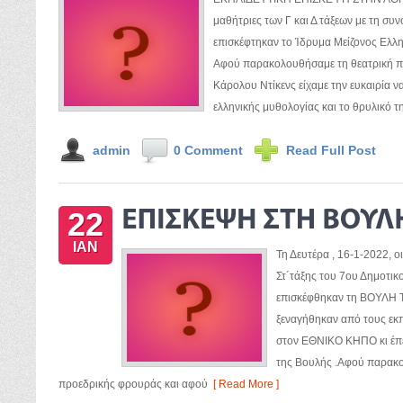
μαθήτριες των Γ και Δ τάξεων με τη συ
επισκέφτηκαν το Ίδρυμα Μείζονος Ελλ
Αφού παρακολουθήσαμε τη θεατρική 
Κάρολου Ντίκενς είχαμε την ευκαιρία ν
ελληνικής μυθολογίας και το θρυλικό τ
admin
0 Comment
Read Full Post
22
ΙΑΝ
Τη Δευτέρα , 16-1-2022, οι
Στ´τάξης του 7ου Δημοτικ
επισκέφθηκαν τη ΒΟΥΛΗ 
ξεναγήθηκαν από τους εκ
στον ΕΘΝΙΚΟ ΚΗΠΟ κι έπ
της Βουλής .Αφού παρακο
προεδρικής φρουράς και αφού
[ Read More ]