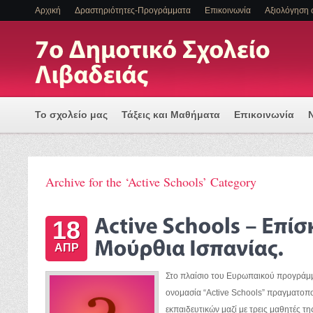
Αρχική
Δραστηριότητες-Προγράμματα
Επικοινωνία
Αξιολόγηση 
Το σχολείο μας
Τάξεις και Μαθήματα
Επικοινωνία
Πρόγραμμα Εισαγωγής Η/Υ για μια Ψηφιακά Υποστηριζόμ
Archive for the ‘Active Schools’ Category
ΕΝΤΑΞΗ ΜΑΘΗΤΩΝ ΜΕ ΑΝΑΠΗΡΙΑ Η/ΚΑΙ ΕΙΔΙΚΕΣ ΕΚΠΑΙΔ
18
ΑΠΡ
Στο πλαίσιο του Ευρωπαικού προγράμ
ονομασία “Active Schools” πραγματοπο
εκπαιδευτικών μαζί με τρεις μαθητές τ