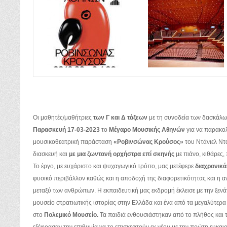
Οι μαθητές/μαθήτριες
των Γ και Δ τάξεων
με τη συνοδεία των δασκάλω
Παρασκευή 17-03-2023
το
Μέγαρο Μουσικής Αθηνών
για να παρακο
μουσικοθεατρική παράσταση
«Ροβινσώνας Κρούσος»
του Ντάνιελ Ντ
διασκευή και
με μια ζωντανή ορχήστρα επί σκηνής
με πιάνο, κιθάρες, 
Το έργο, με ευχάριστο και ψυχαγωγικό τρόπο, μας μετέφερε
διαχρονικά
φυσικό περιβάλλον καθώς και η αποδοχή της διαφορετικότητας και η αν
μεταξύ των ανθρώπων. Η εκπαιδευτική μας εκδρομή έκλεισε με την ξεν
μουσείο στρατιωτικής ιστορίας στην Ελλάδα και ένα από τα μεγαλύτερ
στο
Πολεμικό Μουσείο.
Τα παιδιά ενθουσιάστηκαν από το πλήθος και 