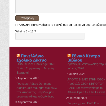
ΠΡΟΣΟΧΗ!
Για να γράψετε το σχόλιό σας θα πρέπει να συμπληρώσετε σ
What is 5 + 12 ?
FIRST® Tech Challenge 2026.
Δράσεις Φιλαναγνωσίας Απρίλ
Πρώτη Συμμετοχή … Μεγάλη
Ιούνιος 2026
Εμπειρία!
7 Ιουλίου 2026
5 Αυγούστου 2026
ΑΠΟ ΤΟ ΒΙΒΛΙΟ ΣΤΗΝ ΟΘΟΝ
Γυμνάσιο-Λύκειο Dortmund.
Προβολές ΣΤΟΝ ΚΗΠΟ ΤΟΥ
Διαδικτυακό Μάθημα. Μαθαίνω
ΕΛΙΒΙΠ σε συνεργασία με το
την Ιστορία της Πατρίδας μου
Athens Open Air Film Festival
μέσα από Αθλητικούς Αγώνες
25 Ιουνίου 2026
3 Αυγούστου 2026
Συμμετοχή του ΕΛΙΒΙΠ στο