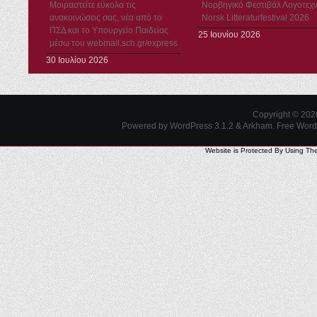
Μοιραστείτε εύκολα τις
Νορβηγικό Φεστιβάλ Λογοτεχν
ανακοινώσεις σας, νέα από το
Norsk Litteraturfestival 2026
ΠΣΔ και το Υπουργείο Παιδείας
25 Ιουνίου 2026
μέσω του webmail.sch.gr/express
30 Ιουλίου 2026
Copyright © 20
Powered by WordPress 3.1.2 & Arkham.
Free Wor
Website is Protected By Using Th