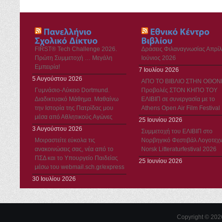
FIRST® Tech Challenge 2026.
Δράσεις Φιλαναγνωσίας Απρίλ
Πρώτη Συμμετοχή … Μεγάλη
Ιούνιος 2026
Εμπειρία!
7 Ιουλίου 2026
5 Αυγούστου 2026
ΑΠΟ ΤΟ ΒΙΒΛΙΟ ΣΤΗΝ ΟΘΟΝ
Γυμνάσιο-Λύκειο Dortmund.
Προβολές ΣΤΟΝ ΚΗΠΟ ΤΟΥ
Διαδικτυακό Μάθημα. Μαθαίνω
ΕΛΙΒΙΠ σε συνεργασία με το
την Ιστορία της Πατρίδας μου
Athens Open Air Film Festival
μέσα από Αθλητικούς Αγώνες
25 Ιουνίου 2026
3 Αυγούστου 2026
Συμμετοχή του ΕΛΙΒΙΠ στο
Μοιραστείτε εύκολα τις
Νορβηγικό Φεστιβάλ Λογοτεχν
ανακοινώσεις σας, νέα από το
Norsk Litteraturfestival 2026
ΠΣΔ και το Υπουργείο Παιδείας
25 Ιουνίου 2026
μέσω του webmail.sch.gr/express
30 Ιουλίου 2026
Copyright © 20