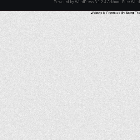
Powered by WordPress 3.1.2 & Arkham.
Free Wor
Website is Protected By Using Th