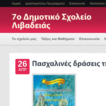
Αρχική
Δραστηριότητες-Προγράμματα
Επικοινωνία
Αξιολόγηση 
Το σχολείο μας
Τάξεις και Μαθήματα
Επικοινωνία
Πρόγραμμα Εισαγωγής Η/Υ για μια Ψηφιακά Υποστηριζόμ
26
ΕΝΤΑΞΗ ΜΑΘΗΤΩΝ ΜΕ ΑΝΑΠΗΡΙΑ Η/ΚΑΙ ΕΙΔΙΚΕΣ ΕΚΠΑΙΔ
ΑΠΡ