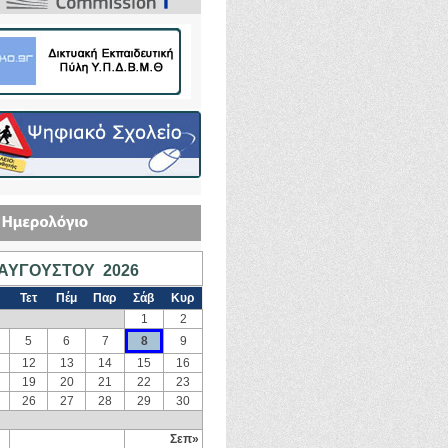
ΑΥΓΟΎΣΤΟΥ 2026
Τετ
Πέμ
Παρ
Σάβ
Κυρ
1
2
5
6
7
8
9
12
13
14
15
16
19
20
21
22
23
26
27
28
29
30
Σεπ»