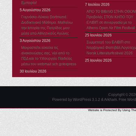
Εμπειρία!
7 Ιουλίου 2026
5 Αυγούστου 2026
ΑΠΟ ΤΟ ΒΙΒΛΙΟ ΣΤΗΝ ΟΘΟΝ
Γυμνάσιο-Λύκειο Dortmund.
Προβολές ΣΤΟΝ ΚΗΠΟ ΤΟΥ
Διαδικτυακό Μάθημα. Μαθαίνω
ΕΛΙΒΙΠ σε συνεργασία με το
την Ιστορία της Πατρίδας μου
Athens Open Air Film Festival
μέσα από Αθλητικούς Αγώνες
25 Ιουνίου 2026
3 Αυγούστου 2026
Συμμετοχή του ΕΛΙΒΙΠ στο
Μοιραστείτε εύκολα τις
Νορβηγικό Φεστιβάλ Λογοτεχν
ανακοινώσεις σας, νέα από το
Norsk Litteraturfestival 2026
ΠΣΔ και το Υπουργείο Παιδείας
25 Ιουνίου 2026
μέσω του webmail.sch.gr/express
30 Ιουλίου 2026
Copyright © 20
Powered by WordPress 3.1.2 & Arkham.
Free Wor
Website is Protected By Using Th