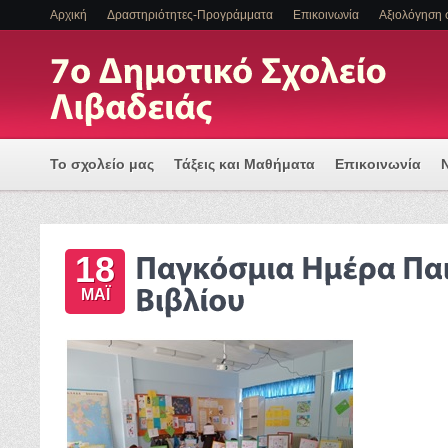
Αρχική
Δραστηριότητες-Προγράμματα
Επικοινωνία
Αξιολόγηση 
Το σχολείο μας
Τάξεις και Μαθήματα
Επικοινωνία
Πρόγραμμα Εισαγωγής Η/Υ για μια Ψηφιακά Υποστηριζόμ
18
ΕΝΤΑΞΗ ΜΑΘΗΤΩΝ ΜΕ ΑΝΑΠΗΡΙΑ Η/ΚΑΙ ΕΙΔΙΚΕΣ ΕΚΠΑΙΔ
ΜΆΙ