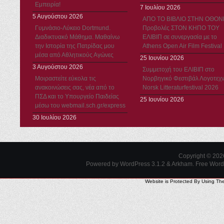
Εμπειρία!
7 Ιουλίου 2026
5 Αυγούστου 2026
ΑΠΟ ΤΟ ΒΙΒΛΙΟ ΣΤΗΝ ΟΘΟΝ
Γυμνάσιο-Λύκειο Dortmund.
Προβολές ΣΤΟΝ ΚΗΠΟ ΤΟΥ
Διαδικτυακό Μάθημα. Μαθαίνω
ΕΛΙΒΙΠ σε συνεργασία με το
την Ιστορία της Πατρίδας μου
Athens Open Air Film Festival
μέσα από Αθλητικούς Αγώνες
25 Ιουνίου 2026
3 Αυγούστου 2026
Συμμετοχή του ΕΛΙΒΙΠ στο
Μοιραστείτε εύκολα τις
Νορβηγικό Φεστιβάλ Λογοτεχν
ανακοινώσεις σας, νέα από το
Norsk Litteraturfestival 2026
ΠΣΔ και το Υπουργείο Παιδείας
25 Ιουνίου 2026
μέσω του webmail.sch.gr/express
30 Ιουλίου 2026
Copyright © 20
Powered by WordPress 3.1.2 & Arkham.
Free Wor
Website is Protected By Using Th