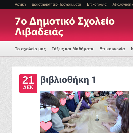
Αρχική
Δραστηριότητες-Προγράμματα
Επικοινωνία
Αξιολόγηση 
Το σχολείο μας
Τάξεις και Μαθήματα
Επικοινωνία
Πρόγραμμα Εισαγωγής Η/Υ για μια Ψηφιακά Υποστηριζόμ
21
ΕΝΤΑΞΗ ΜΑΘΗΤΩΝ ΜΕ ΑΝΑΠΗΡΙΑ Η/ΚΑΙ ΕΙΔΙΚΕΣ ΕΚΠΑΙΔ
ΔΕΚ