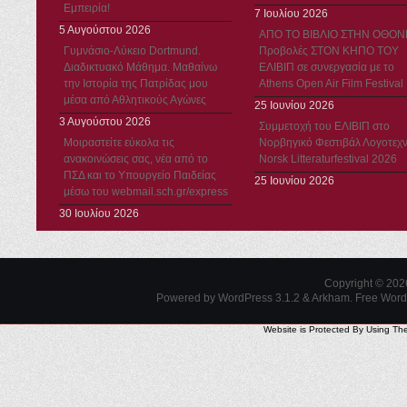
Εμπειρία!
7 Ιουλίου 2026
5 Αυγούστου 2026
ΑΠΟ ΤΟ ΒΙΒΛΙΟ ΣΤΗΝ ΟΘΟΝ
Γυμνάσιο-Λύκειο Dortmund.
Προβολές ΣΤΟΝ ΚΗΠΟ ΤΟΥ
Διαδικτυακό Μάθημα. Μαθαίνω
ΕΛΙΒΙΠ σε συνεργασία με το
την Ιστορία της Πατρίδας μου
Athens Open Air Film Festival
μέσα από Αθλητικούς Αγώνες
25 Ιουνίου 2026
3 Αυγούστου 2026
Συμμετοχή του ΕΛΙΒΙΠ στο
Μοιραστείτε εύκολα τις
Νορβηγικό Φεστιβάλ Λογοτεχν
ανακοινώσεις σας, νέα από το
Norsk Litteraturfestival 2026
ΠΣΔ και το Υπουργείο Παιδείας
25 Ιουνίου 2026
μέσω του webmail.sch.gr/express
30 Ιουλίου 2026
Copyright © 20
Powered by WordPress 3.1.2 & Arkham.
Free Wor
Website is Protected By Using Th