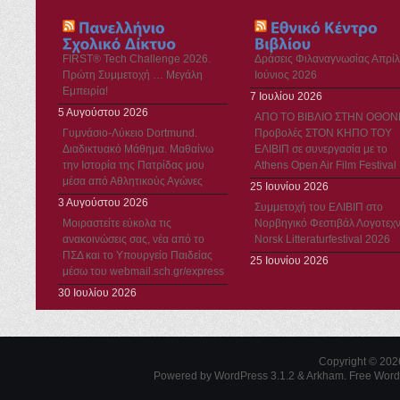
FIRST® Tech Challenge 2026.
Δράσεις Φιλαναγνωσίας Απρίλ
Πρώτη Συμμετοχή … Μεγάλη
Ιούνιος 2026
Εμπειρία!
7 Ιουλίου 2026
5 Αυγούστου 2026
ΑΠΟ ΤΟ ΒΙΒΛΙΟ ΣΤΗΝ ΟΘΟΝ
Γυμνάσιο-Λύκειο Dortmund.
Προβολές ΣΤΟΝ ΚΗΠΟ ΤΟΥ
Διαδικτυακό Μάθημα. Μαθαίνω
ΕΛΙΒΙΠ σε συνεργασία με το
την Ιστορία της Πατρίδας μου
Athens Open Air Film Festival
μέσα από Αθλητικούς Αγώνες
25 Ιουνίου 2026
3 Αυγούστου 2026
Συμμετοχή του ΕΛΙΒΙΠ στο
Μοιραστείτε εύκολα τις
Νορβηγικό Φεστιβάλ Λογοτεχν
ανακοινώσεις σας, νέα από το
Norsk Litteraturfestival 2026
ΠΣΔ και το Υπουργείο Παιδείας
25 Ιουνίου 2026
μέσω του webmail.sch.gr/express
30 Ιουλίου 2026
Copyright © 20
Powered by WordPress 3.1.2 & Arkham.
Free Wor