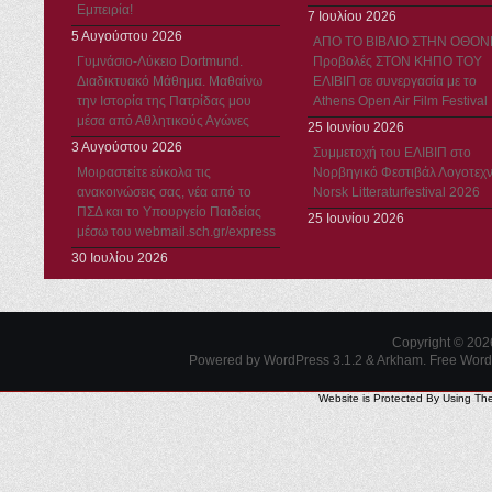
Εμπειρία!
7 Ιουλίου 2026
5 Αυγούστου 2026
ΑΠΟ ΤΟ ΒΙΒΛΙΟ ΣΤΗΝ ΟΘΟΝ
Γυμνάσιο-Λύκειο Dortmund.
Προβολές ΣΤΟΝ ΚΗΠΟ ΤΟΥ
Διαδικτυακό Μάθημα. Μαθαίνω
ΕΛΙΒΙΠ σε συνεργασία με το
την Ιστορία της Πατρίδας μου
Athens Open Air Film Festival
μέσα από Αθλητικούς Αγώνες
25 Ιουνίου 2026
3 Αυγούστου 2026
Συμμετοχή του ΕΛΙΒΙΠ στο
Μοιραστείτε εύκολα τις
Νορβηγικό Φεστιβάλ Λογοτεχν
ανακοινώσεις σας, νέα από το
Norsk Litteraturfestival 2026
ΠΣΔ και το Υπουργείο Παιδείας
25 Ιουνίου 2026
μέσω του webmail.sch.gr/express
30 Ιουλίου 2026
Copyright © 20
Powered by WordPress 3.1.2 & Arkham.
Free Wor
Website is Protected By Using Th