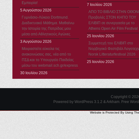
Εμπειρία!
7 Ιουλίου 2026
5 Αυγούστου 2026
ΑΠΟ ΤΟ ΒΙΒΛΙΟ ΣΤΗΝ ΟΘΟΝ
Γυμνάσιο-Λύκειο Dortmund.
Προβολές ΣΤΟΝ ΚΗΠΟ ΤΟΥ
Διαδικτυακό Μάθημα. Μαθαίνω
ΕΛΙΒΙΠ σε συνεργασία με το
την Ιστορία της Πατρίδας μου
Athens Open Air Film Festival
μέσα από Αθλητικούς Αγώνες
25 Ιουνίου 2026
3 Αυγούστου 2026
Συμμετοχή του ΕΛΙΒΙΠ στο
Μοιραστείτε εύκολα τις
Νορβηγικό Φεστιβάλ Λογοτεχν
ανακοινώσεις σας, νέα από το
Norsk Litteraturfestival 2026
ΠΣΔ και το Υπουργείο Παιδείας
25 Ιουνίου 2026
μέσω του webmail.sch.gr/express
30 Ιουλίου 2026
Copyright © 20
Powered by WordPress 3.1.2 & Arkham.
Free Wor
Website is Protected By Using Th