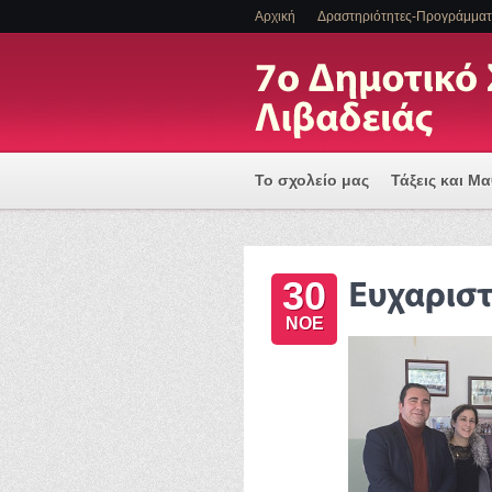
Αρχική
Δραστηριότητες-Προγράμμα
Το σχολείο μας
Τάξεις και Μ
Πρόγραμμα Εισαγωγής Η/Υ για
30
ΕΝΤΑΞΗ ΜΑΘΗΤΩΝ ΜΕ ΑΝΑΠΗΡΙ
ΝΟΕ