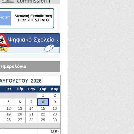
ΑΥΓΟΎΣΤΟΥ 2026
Τετ
Πέμ
Παρ
Σάβ
Κυρ
1
2
5
6
7
8
9
12
13
14
15
16
19
20
21
22
23
26
27
28
29
30
Σεπ»