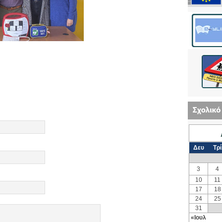
Δευ
Τρί
3
4
10
11
17
18
24
25
31
«Ιουλ