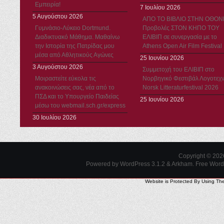
Εμπειρία!
7 Ιουλίου 2026
5 Αυγούστου 2026
ΑΠΟ ΤΟ ΒΙΒΛΙΟ ΣΤΗΝ ΟΘΟΝ
Γυμνάσιο-Λύκειο Dortmund.
Προβολές ΣΤΟΝ ΚΗΠΟ ΤΟΥ
Διαδικτυακό Μάθημα. Μαθαίνω
ΕΛΙΒΙΠ σε συνεργασία με το
την Ιστορία της Πατρίδας μου
Athens Open Air Film Festival
μέσα από Αθλητικούς Αγώνες
25 Ιουνίου 2026
3 Αυγούστου 2026
Συμμετοχή του ΕΛΙΒΙΠ στο
Μοιραστείτε εύκολα τις
Νορβηγικό Φεστιβάλ Λογοτεχν
ανακοινώσεις σας, νέα από το
Norsk Litteraturfestival 2026
ΠΣΔ και το Υπουργείο Παιδείας
25 Ιουνίου 2026
μέσω του webmail.sch.gr/express
30 Ιουλίου 2026
Copyright © 20
Powered by WordPress 3.1.2 & Arkham.
Free Wor
Website is Protected By Using Th