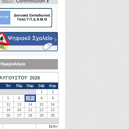
ΑΥΓΟΎΣΤΟΥ 2026
Τετ
Πέμ
Παρ
Σάβ
Κυρ
1
2
5
6
7
8
9
12
13
14
15
16
19
20
21
22
23
26
27
28
29
30
Σεπ»