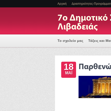
Αρχική
Δραστηριότητες-Προγράμμα
Το σχολείο μας
Τάξεις και Μ
Πρόγραμμα Εισαγωγής Η/Υ για
18
ΕΝΤΑΞΗ ΜΑΘΗΤΩΝ ΜΕ ΑΝΑΠΗΡΙ
ΜΆΙ