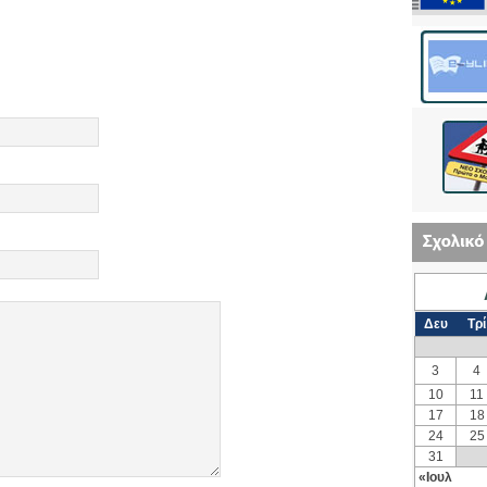
Δευ
Τρί
3
4
10
11
17
18
24
25
31
«Ιουλ