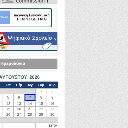
ΑΥΓΟΎΣΤΟΥ 2026
Τετ
Πέμ
Παρ
Σάβ
Κυρ
1
2
5
6
7
8
9
12
13
14
15
16
19
20
21
22
23
26
27
28
29
30
Σεπ»