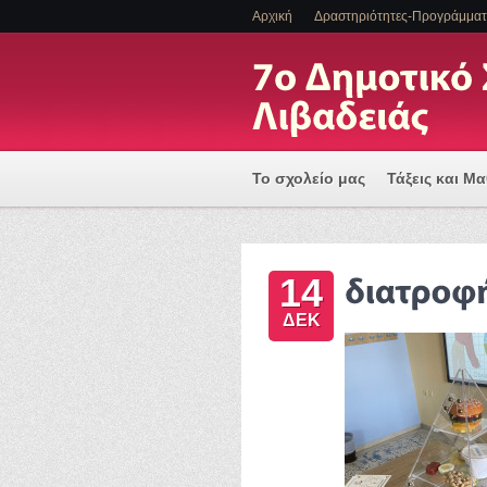
Αρχική
Δραστηριότητες-Προγράμμα
Το σχολείο μας
Τάξεις και Μ
Πρόγραμμα Εισαγωγής Η/Υ για
14
ΕΝΤΑΞΗ ΜΑΘΗΤΩΝ ΜΕ ΑΝΑΠΗΡΙ
ΔΕΚ