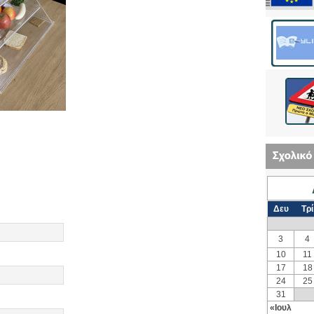
Δευ
Τρί
3
4
10
11
17
18
24
25
31
«Ιουλ