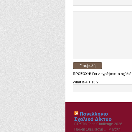
ΠΡΟΣΟΧΗ!
Για να γράψετε το σχόλιό
What is 4 + 13 ?
FIRST® Tech Challenge 2026.
Πρώτη Συμμετοχή … Μεγάλη