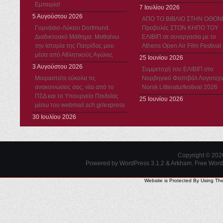
Εμπειρία!
7 Ιουλίου 2026
5 Αυγούστου 2026
ΑΠΟ ΤΟ ΒΙΒΛΙΟ ΣΤΗΝ ΟΘΟΝ
Γυμνάσιο-Λύκειο Dortmund.
Προβολές ΣΤΟΝ ΚΗΠΟ ΤΟΥ
Διαδικτυακό Μάθημα. Μαθαίνω
ΕΛΙΒΙΠ σε συνεργασία με το
την Ιστορία της Πατρίδας μου
Athens Open Air Film Festival
μέσα από Αθλητικούς Αγώνες
25 Ιουνίου 2026
3 Αυγούστου 2026
Συμμετοχή του ΕΛΙΒΙΠ στο
Μοιραστείτε εύκολα τις
Νορβηγικό Φεστιβάλ Λογοτεχν
ανακοινώσεις σας, νέα από το
Norsk Litteraturfestival 2026
ΠΣΔ και το Υπουργείο Παιδείας
25 Ιουνίου 2026
μέσω του webmail.sch.gr/express
30 Ιουλίου 2026
Copyright © 20
Powered by WordPress 3.1.2 & Arkham.
Free Wor
Website is Protected By Using Th