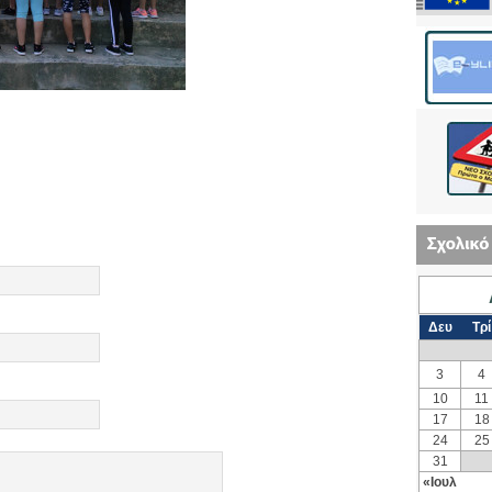
Δευ
Τρί
3
4
10
11
17
18
24
25
31
«Ιουλ