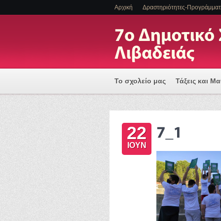
Αρχική
Δραστηριότητες-Προγράμμα
Το σχολείο μας
Τάξεις και Μ
Πρόγραμμα Εισαγωγής Η/Υ για
22
ΕΝΤΑΞΗ ΜΑΘΗΤΩΝ ΜΕ ΑΝΑΠΗΡΙ
ΙΟΥΝ