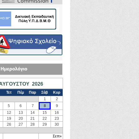
ΑΥΓΟΎΣΤΟΥ 2026
Τετ
Πέμ
Παρ
Σάβ
Κυρ
1
2
5
6
7
8
9
12
13
14
15
16
19
20
21
22
23
26
27
28
29
30
Σεπ»