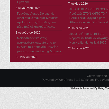
Εμπειρία!
7 Ιουλίου 2026
5 Αυγούστου 2026
ΑΠΟ ΤΟ ΒΙΒΛΙΟ ΣΤΗΝ ΟΘΟΝ
Γυμνάσιο-Λύκειο Dortmund.
Προβολές ΣΤΟΝ ΚΗΠΟ ΤΟΥ
Διαδικτυακό Μάθημα. Μαθαίνω
ΕΛΙΒΙΠ σε συνεργασία με το
την Ιστορία της Πατρίδας μου
Athens Open Air Film Festival
μέσα από Αθλητικούς Αγώνες
25 Ιουνίου 2026
3 Αυγούστου 2026
Συμμετοχή του ΕΛΙΒΙΠ στο
Μοιραστείτε εύκολα τις
Νορβηγικό Φεστιβάλ Λογοτεχν
ανακοινώσεις σας, νέα από το
Norsk Litteraturfestival 2026
ΠΣΔ και το Υπουργείο Παιδείας
25 Ιουνίου 2026
μέσω του webmail.sch.gr/express
30 Ιουλίου 2026
Copyright © 20
Powered by WordPress 3.1.2 & Arkham.
Free Wor
Website is Protected By Using Th