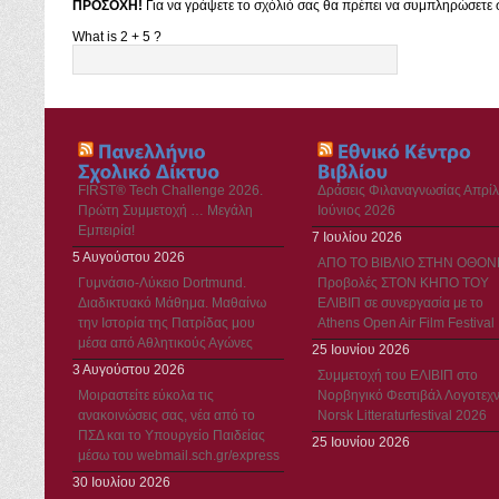
ΠΡΟΣΟΧΗ!
Για να γράψετε το σχόλιό σας θα πρέπει να συμπληρώσετε σ
What is 2 + 5 ?
FIRST® Tech Challenge 2026.
Δράσεις Φιλαναγνωσίας Απρίλ
Πρώτη Συμμετοχή … Μεγάλη
Ιούνιος 2026
Εμπειρία!
7 Ιουλίου 2026
5 Αυγούστου 2026
ΑΠΟ ΤΟ ΒΙΒΛΙΟ ΣΤΗΝ ΟΘΟΝ
Γυμνάσιο-Λύκειο Dortmund.
Προβολές ΣΤΟΝ ΚΗΠΟ ΤΟΥ
Διαδικτυακό Μάθημα. Μαθαίνω
ΕΛΙΒΙΠ σε συνεργασία με το
την Ιστορία της Πατρίδας μου
Athens Open Air Film Festival
μέσα από Αθλητικούς Αγώνες
25 Ιουνίου 2026
3 Αυγούστου 2026
Συμμετοχή του ΕΛΙΒΙΠ στο
Μοιραστείτε εύκολα τις
Νορβηγικό Φεστιβάλ Λογοτεχν
ανακοινώσεις σας, νέα από το
Norsk Litteraturfestival 2026
ΠΣΔ και το Υπουργείο Παιδείας
25 Ιουνίου 2026
μέσω του webmail.sch.gr/express
30 Ιουλίου 2026