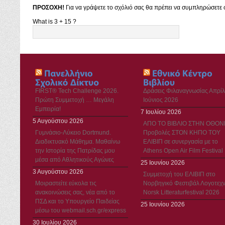
ΠΡΟΣΟΧΗ!
Για να γράψετε το σχόλιό σας θα πρέπει να συμπληρώσετε σ
What is 3 + 15 ?
FIRST® Tech Challenge 2026.
Δράσεις Φιλαναγνωσίας Απρίλ
Πρώτη Συμμετοχή … Μεγάλη
Ιούνιος 2026
Εμπειρία!
7 Ιουλίου 2026
5 Αυγούστου 2026
ΑΠΟ ΤΟ ΒΙΒΛΙΟ ΣΤΗΝ ΟΘΟΝ
Γυμνάσιο-Λύκειο Dortmund.
Προβολές ΣΤΟΝ ΚΗΠΟ ΤΟΥ
Διαδικτυακό Μάθημα. Μαθαίνω
ΕΛΙΒΙΠ σε συνεργασία με το
την Ιστορία της Πατρίδας μου
Athens Open Air Film Festival
μέσα από Αθλητικούς Αγώνες
25 Ιουνίου 2026
3 Αυγούστου 2026
Συμμετοχή του ΕΛΙΒΙΠ στο
Μοιραστείτε εύκολα τις
Νορβηγικό Φεστιβάλ Λογοτεχν
ανακοινώσεις σας, νέα από το
Norsk Litteraturfestival 2026
ΠΣΔ και το Υπουργείο Παιδείας
25 Ιουνίου 2026
μέσω του webmail.sch.gr/express
30 Ιουλίου 2026