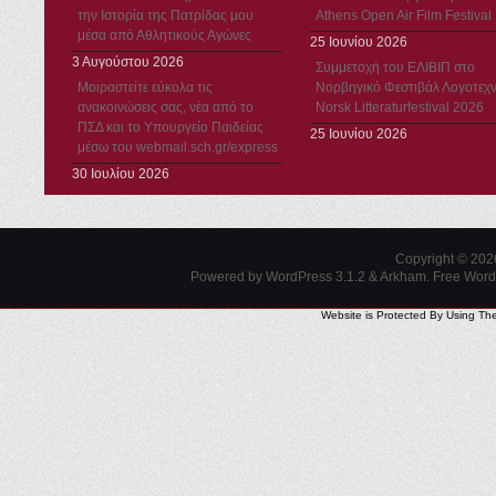
την Ιστορία της Πατρίδας μου
Athens Open Air Film Festival
μέσα από Αθλητικούς Αγώνες
25 Ιουνίου 2026
3 Αυγούστου 2026
Συμμετοχή του ΕΛΙΒΙΠ στο
Μοιραστείτε εύκολα τις
Νορβηγικό Φεστιβάλ Λογοτεχν
ανακοινώσεις σας, νέα από το
Norsk Litteraturfestival 2026
ΠΣΔ και το Υπουργείο Παιδείας
25 Ιουνίου 2026
μέσω του webmail.sch.gr/express
30 Ιουλίου 2026
Copyright © 20
Powered by WordPress 3.1.2 & Arkham.
Free Wor
Website is Protected By Using Th