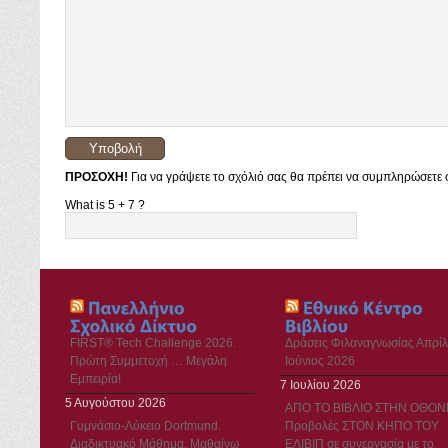
ΠΡΟΣΟΧΗ!
Για να γράψετε το σχόλιό σας θα πρέπει να συμπληρώσετε σ
What is 5 + 7 ?
FIRST® Tech Challenge 2026.
Δράσεις Φιλαναγνωσίας Απρίλ
Πρώτη Συμμετοχή … Μεγάλη
Ιούνιος 2026
Εμπειρία!
7 Ιουλίου 2026
5 Αυγούστου 2026
ΑΠΟ ΤΟ ΒΙΒΛΙΟ ΣΤΗΝ ΟΘΟΝ
Γυμνάσιο-Λύκειο Dortmund.
Προβολές ΣΤΟΝ ΚΗΠΟ ΤΟΥ
Διαδικτυακό Μάθημα. Μαθαίνω
ΕΛΙΒΙΠ σε συνεργασία με το