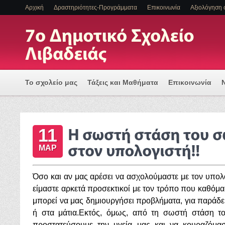
Αρχική
Δραστηριότητες-Προγράμματα
Επικοινωνία
Αξιολόγηση 
Το σχολείο μας
Τάξεις και Μαθήματα
Επικοινωνία
Πρόγραμμα Εισαγωγής Η/Υ για μια Ψηφιακά Υποστηριζόμ
11
ΕΝΤΑΞΗ ΜΑΘΗΤΩΝ ΜΕ ΑΝΑΠΗΡΙΑ Η/ΚΑΙ ΕΙΔΙΚΕΣ ΕΚΠΑΙΔ
ΜΑΡ
Όσο και αν μας αρέσει να ασχολούμαστε με τον υπολ
είμαστε αρκετά προσεκτικοί με τον τρόπο που καθόμασ
μπορεί να μας δημιουργήσει προβλήματα, για παράδει
ή στα μάτια.Εκτός, όμως, από τη σωστή στάση τ
προστατεύσουμε την υγεία μας και να κουραζόμαστ