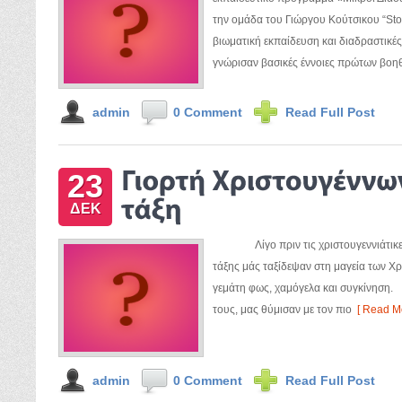
την ομάδα του Γιώργου Κούτσικου “St
βιωματική εκπαίδευση και διαδραστικές
γνώρισαν βασικές έννοιες πρώτων βοηθ
admin
0 Comment
Read Full Post
23
ΔΕΚ
Λίγο πριν τις χριστουγεννιάτικες δ
τάξης μάς ταξίδεψαν στη μαγεία των Χρ
γεμάτη φως, χαμόγελα και συγκίν
τους, μας θύμισαν με τον πιο
[ Read Mo
admin
0 Comment
Read Full Post