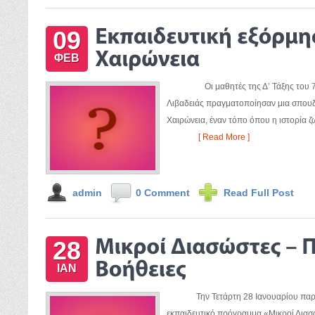
09
ΦΕΒ
Οι μαθητές της Δ’ Τάξης του 7ου
Λιβαδειάς πραγματοποίησαν μια σπουδ
Χαιρώνεια, έναν τόπο όπου η ιστο
[ Read More ]
admin
0 Comment
Read Full Post
28
ΙΑΝ
Την Τετάρτη 28 Ιανουαρίου παρουσ
εκπαιδευτικό πρόγραμμα «Μικροί Διασ