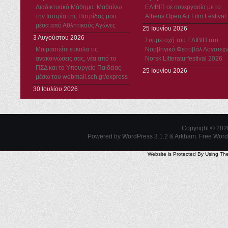
Διαδικτυακό Μάθημα. Μαθαίνω
ΕΛΙΒΙΠ σε συνεργασία με το
την Ιστορία της Πατρίδας μου
Athens Open Air Film Festival
μέσα από Αθλητικούς Αγώνες
25 Ιουνίου 2026
3 Αυγούστου 2026
Συμμετοχή του ΕΛΙΒΙΠ στο
Μοιραστείτε εύκολα τις
Νορβηγικό Φεστιβάλ Λογοτεχν
ανακοινώσεις σας, νέα από το
Norsk Litteraturfestival 2026
ΠΣΔ και το Υπουργείο Παιδείας
25 Ιουνίου 2026
μέσω του webmail.sch.gr/express
30 Ιουλίου 2026
Copyright © 20
Powered by WordPress 3.1.2 & Arkham.
Free Wor
Website is Protected By Using Th