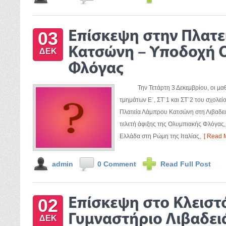
03
ΔΕΚ
Την Τετάρτη 3 Δεκεμβρίου, οι μαθητ
τμημάτων Ε΄, ΣΤ΄1 και ΣΤ΄2 του σχολεί
Πλατεία Λάμπρου Κατσώνη στη Λιβαδε
τελετή άφιξης της Ολυμπιακής Φλόγας, 
Ελλάδα στη Ρώμη της Ιταλίας,
[ Read M
admin
0 Comment
Read Full Post
02
ΔΕΚ