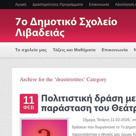
Αρχική
Δραστηριότητες-Προγράμματα
Επικοινωνία
Αξιολόγηση 
Το σχολείο μας
Τάξεις και Μαθήματα
Επικοινωνία
Πρόγραμμα Εισαγωγής Η/Υ για μια Ψηφιακά Υποστηριζόμ
Archive for the ‘drastiriotites’ Category
ΕΝΤΑΞΗ ΜΑΘΗΤΩΝ ΜΕ ΑΝΑΠΗΡΙΑ Η/ΚΑΙ ΕΙΔΙΚΕΣ ΕΚΠΑΙΔ
11
ΦΕΒ
Σήμερα, Τετάρτη 11-02-2026, στα π
δράσεων που διοργανώνει το 7ο Δημοτι
παρουσιάστηκε ο εθνικός μας ήρωας Κ