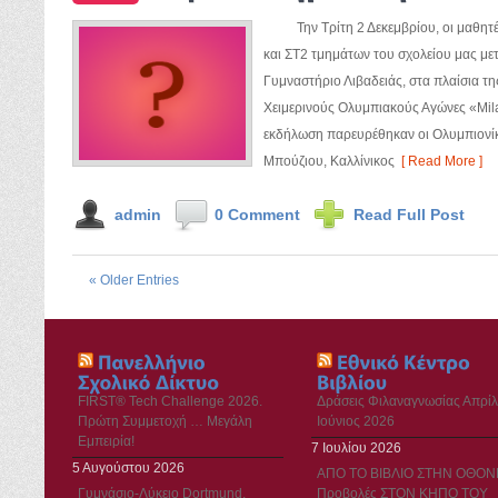
Την Τρίτη 2 Δεκεμβρίου, οι μαθητές 
και ΣΤ2 τμημάτων του σχολείου μας με
Γυμναστήριο Λιβαδειάς, στα πλαίσια τ
Χειμερινούς Ολυμπιακούς Αγώνες «
εκδήλωση παρευρέθηκαν οι Ολυμπιονί
Μπούζιου, Καλλίνικος
[ Read More ]
admin
0 Comment
Read Full Post
« Older Entries
FIRST® Tech Challenge 2026.
Δράσεις Φιλαναγνωσίας Απρίλ
Πρώτη Συμμετοχή … Μεγάλη
Ιούνιος 2026
Εμπειρία!
7 Ιουλίου 2026
5 Αυγούστου 2026
ΑΠΟ ΤΟ ΒΙΒΛΙΟ ΣΤΗΝ ΟΘΟΝ
Γυμνάσιο-Λύκειο Dortmund.
Προβολές ΣΤΟΝ ΚΗΠΟ ΤΟΥ