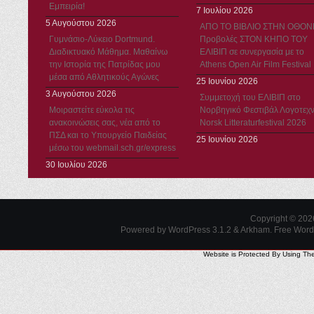
Εμπειρία!
7 Ιουλίου 2026
5 Αυγούστου 2026
ΑΠΟ ΤΟ ΒΙΒΛΙΟ ΣΤΗΝ ΟΘΟΝ
Γυμνάσιο-Λύκειο Dortmund.
Προβολές ΣΤΟΝ ΚΗΠΟ ΤΟΥ
Διαδικτυακό Μάθημα. Μαθαίνω
ΕΛΙΒΙΠ σε συνεργασία με το
την Ιστορία της Πατρίδας μου
Athens Open Air Film Festival
μέσα από Αθλητικούς Αγώνες
25 Ιουνίου 2026
3 Αυγούστου 2026
Συμμετοχή του ΕΛΙΒΙΠ στο
Μοιραστείτε εύκολα τις
Νορβηγικό Φεστιβάλ Λογοτεχν
ανακοινώσεις σας, νέα από το
Norsk Litteraturfestival 2026
ΠΣΔ και το Υπουργείο Παιδείας
25 Ιουνίου 2026
μέσω του webmail.sch.gr/express
30 Ιουλίου 2026
Copyright © 20
Powered by WordPress 3.1.2 & Arkham.
Free Wor
Website is Protected By Using Th