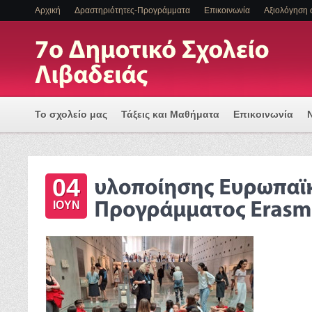
Αρχική
Δραστηριότητες-Προγράμματα
Επικοινωνία
Αξιολόγηση 
Το σχολείο μας
Τάξεις και Μαθήματα
Επικοινωνία
Πρόγραμμα Εισαγωγής Η/Υ για μια Ψηφιακά Υποστηριζόμ
04
ΕΝΤΑΞΗ ΜΑΘΗΤΩΝ ΜΕ ΑΝΑΠΗΡΙΑ Η/ΚΑΙ ΕΙΔΙΚΕΣ ΕΚΠΑΙΔ
ΙΟΥΝ