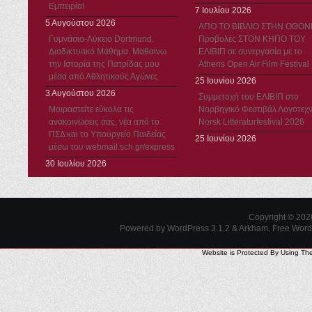
Εμπειρία!
7 Ιουλίου 2026
5 Αυγούστου 2026
ΑΠΟ ΤΟ ΒΙΒΛΙΟ ΣΤΗΝ ΟΘΟΝ
Γυμνάσιο-Λύκειο Dortmund.
Προβολές ΣΤΟΝ ΚΗΠΟ ΤΟΥ
Διαδικτυακό Μάθημα. Μαθαίνω
ΕΛΙΒΙΠ σε συνεργασία με το
την Ιστορία της Πατρίδας μου
Athens Open Air Film Festival
μέσα από Αθλητικούς Αγώνες
25 Ιουνίου 2026
3 Αυγούστου 2026
Συμμετοχή του ΕΛΙΒΙΠ στο
Μοιραστείτε εύκολα τις
Νορβηγικό Φεστιβάλ Λογοτεχν
ανακοινώσεις σας, νέα από το
Norsk Litteraturfestival 2026
ΠΣΔ και το Υπουργείο Παιδείας
25 Ιουνίου 2026
μέσω του webmail.sch.gr/express
30 Ιουλίου 2026
Copyright © 20
Powered by WordPress 3.1.2 & Arkham.
Free Wor
Website is Protected By Using Th