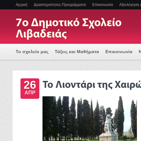
Αρχική
Δραστηριότητες-Προγράμματα
Επικοινωνία
Αξιολόγηση 
Το σχολείο μας
Τάξεις και Μαθήματα
Επικοινωνία
Πρόγραμμα Εισαγωγής Η/Υ για μια Ψηφιακά Υποστηριζόμ
26
ΕΝΤΑΞΗ ΜΑΘΗΤΩΝ ΜΕ ΑΝΑΠΗΡΙΑ Η/ΚΑΙ ΕΙΔΙΚΕΣ ΕΚΠΑΙΔ
ΑΠΡ