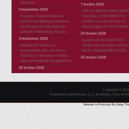
Εμπειρία!
7 Ιουλίου 2026
5 Αυγούστου 2026
ΑΠΟ ΤΟ ΒΙΒΛΙΟ ΣΤΗΝ ΟΘΟΝ
Γυμνάσιο-Λύκειο Dortmund.
Προβολές ΣΤΟΝ ΚΗΠΟ ΤΟΥ
Διαδικτυακό Μάθημα. Μαθαίνω
ΕΛΙΒΙΠ σε συνεργασία με το
την Ιστορία της Πατρίδας μου
Athens Open Air Film Festival
μέσα από Αθλητικούς Αγώνες
25 Ιουνίου 2026
3 Αυγούστου 2026
Συμμετοχή του ΕΛΙΒΙΠ στο
Μοιραστείτε εύκολα τις
Νορβηγικό Φεστιβάλ Λογοτεχν
ανακοινώσεις σας, νέα από το
Norsk Litteraturfestival 2026
ΠΣΔ και το Υπουργείο Παιδείας
25 Ιουνίου 2026
μέσω του webmail.sch.gr/express
30 Ιουλίου 2026
Copyright © 20
Powered by WordPress 3.1.2 & Arkham.
Free Wor
Website is Protected By Using Th