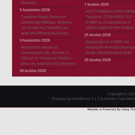
Εμπειρία!
7 Ιουλίου 2026
5 Αυγούστου 2026
ΑΠΟ ΤΟ ΒΙΒΛΙΟ ΣΤΗΝ ΟΘΟΝ
Γυμνάσιο-Λύκειο Dortmund.
Προβολές ΣΤΟΝ ΚΗΠΟ ΤΟΥ
Διαδικτυακό Μάθημα. Μαθαίνω
ΕΛΙΒΙΠ σε συνεργασία με το
την Ιστορία της Πατρίδας μου
Athens Open Air Film Festival
μέσα από Αθλητικούς Αγώνες
25 Ιουνίου 2026
3 Αυγούστου 2026
Συμμετοχή του ΕΛΙΒΙΠ στο
Μοιραστείτε εύκολα τις
Νορβηγικό Φεστιβάλ Λογοτεχν
ανακοινώσεις σας, νέα από το
Norsk Litteraturfestival 2026
ΠΣΔ και το Υπουργείο Παιδείας
25 Ιουνίου 2026
μέσω του webmail.sch.gr/express
30 Ιουλίου 2026
Copyright © 20
Powered by WordPress 3.1.2 & Arkham.
Free Wor
Website is Protected By Using Th