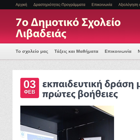
Αρχική
Δραστηριότητες-Προγράμματα
Επικοινωνία
Αξιολόγηση 
Το σχολείο μας
Τάξεις και Μαθήματα
Επικοινωνία
Πρόγραμμα Εισαγωγής Η/Υ για μια Ψηφιακά Υποστηριζόμ
03
ΕΝΤΑΞΗ ΜΑΘΗΤΩΝ ΜΕ ΑΝΑΠΗΡΙΑ Η/ΚΑΙ ΕΙΔΙΚΕΣ ΕΚΠΑΙΔ
ΦΕΒ