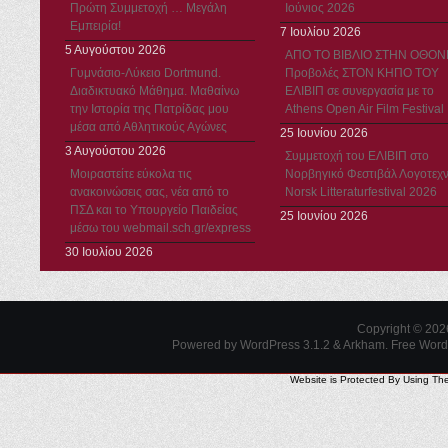
Πρώτη Συμμετοχή … Μεγάλη
Ιούνιος 2026
Εμπειρία!
7 Ιουλίου 2026
5 Αυγούστου 2026
ΑΠΟ ΤΟ ΒΙΒΛΙΟ ΣΤΗΝ ΟΘΟΝ
Γυμνάσιο-Λύκειο Dortmund.
Προβολές ΣΤΟΝ ΚΗΠΟ ΤΟΥ
Διαδικτυακό Μάθημα. Μαθαίνω
ΕΛΙΒΙΠ σε συνεργασία με το
την Ιστορία της Πατρίδας μου
Athens Open Air Film Festival
μέσα από Αθλητικούς Αγώνες
25 Ιουνίου 2026
3 Αυγούστου 2026
Συμμετοχή του ΕΛΙΒΙΠ στο
Μοιραστείτε εύκολα τις
Νορβηγικό Φεστιβάλ Λογοτεχν
ανακοινώσεις σας, νέα από το
Norsk Litteraturfestival 2026
ΠΣΔ και το Υπουργείο Παιδείας
25 Ιουνίου 2026
μέσω του webmail.sch.gr/express
30 Ιουλίου 2026
Copyright © 20
Powered by WordPress 3.1.2 & Arkham.
Free Wor
Website is Protected By Using Th