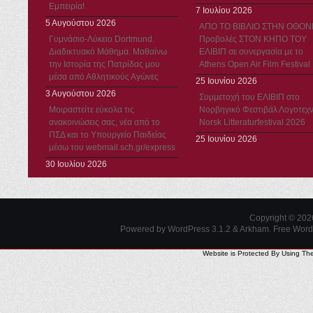
Εμπειρία!
7 Ιουλίου 2026
5 Αυγούστου 2026
ΑΠΟ ΤΟ ΒΙΒΛΙΟ ΣΤΗΝ ΟΘΟΝ
Γυμνάσιο-Λύκειο Dortmund.
Προβολές ΣΤΟΝ ΚΗΠΟ ΤΟΥ
Διαδικτυακό Μάθημα. Μαθαίνω
ΕΛΙΒΙΠ σε συνεργασία με το
την Ιστορία της Πατρίδας μου
Athens Open Air Film Festival
μέσα από Αθλητικούς Αγώνες
25 Ιουνίου 2026
3 Αυγούστου 2026
Συμμετοχή του ΕΛΙΒΙΠ στο
Μοιραστείτε εύκολα τις
Νορβηγικό Φεστιβάλ Λογοτεχν
ανακοινώσεις σας, νέα από το
Norsk Litteraturfestival 2026
ΠΣΔ και το Υπουργείο Παιδείας
25 Ιουνίου 2026
μέσω του webmail.sch.gr/express
30 Ιουλίου 2026
Copyright © 20
Powered by WordPress 3.1.2 & Arkham.
Free Wor
Website is Protected By Using Th