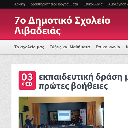
Αρχική
Δραστηριότητες-Προγράμματα
Επικοινωνία
Αξιολόγηση 
Το σχολείο μας
Τάξεις και Μαθήματα
Επικοινωνία
Πρόγραμμα Εισαγωγής Η/Υ για μια Ψηφιακά Υποστηριζόμ
03
ΕΝΤΑΞΗ ΜΑΘΗΤΩΝ ΜΕ ΑΝΑΠΗΡΙΑ Η/ΚΑΙ ΕΙΔΙΚΕΣ ΕΚΠΑΙΔ
ΦΕΒ