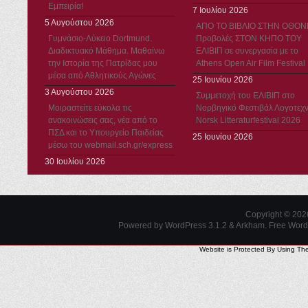
Εμπειρία!
7 Ιουλίου 2026
5 Αυγούστου 2026
ΑΠΟ ΤΟ ΒΙΒΛΙΟ ΣΤΗΝ ΟΘΟΝ
Γυμνάσιο-Λύκειο Dortmund.
Προβολές ΣΤΟΝ ΚΗΠΟ ΤΟΥ
Διαδικτυακό Μάθημα. Μαθαίνω
ΕΛΙΒΙΠ σε συνεργασία με το
την Ιστορία της Πατρίδας μου
Athens Open Air Film Festival
μέσα από Αθλητικούς Αγώνες
25 Ιουνίου 2026
3 Αυγούστου 2026
Συμμετοχή του ΕΛΙΒΙΠ στο
Μοιραστείτε εύκολα τις
Νορβηγικό Φεστιβάλ Λογοτεχν
ανακοινώσεις σας, νέα από το
Norsk Litteraturfestival 2026
ΠΣΔ και το Υπουργείο Παιδείας
25 Ιουνίου 2026
μέσω του webmail.sch.gr/express
30 Ιουλίου 2026
Copyright © 20
Powered by WordPress 3.1.2 & Arkham.
Free Wor
Website is Protected By Using Th