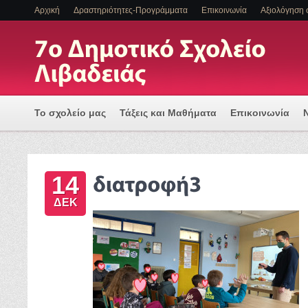
Αρχική
Δραστηριότητες-Προγράμματα
Επικοινωνία
Αξιολόγηση 
Το σχολείο μας
Τάξεις και Μαθήματα
Επικοινωνία
Πρόγραμμα Εισαγωγής Η/Υ για μια Ψηφιακά Υποστηριζόμ
14
ΕΝΤΑΞΗ ΜΑΘΗΤΩΝ ΜΕ ΑΝΑΠΗΡΙΑ Η/ΚΑΙ ΕΙΔΙΚΕΣ ΕΚΠΑΙΔ
ΔΕΚ